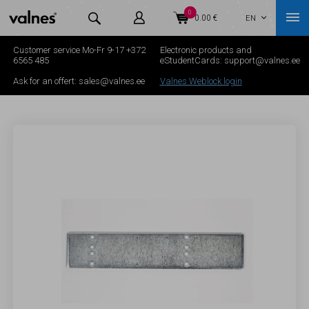
0



0.00 €
EN

Customer service Mo-Fr 9-17
+372
Electronic products and
6565 485
eStudentCards:
support@valnes.ee
Ask for an offert:
sales@valnes.ee
Valnes Weblock login