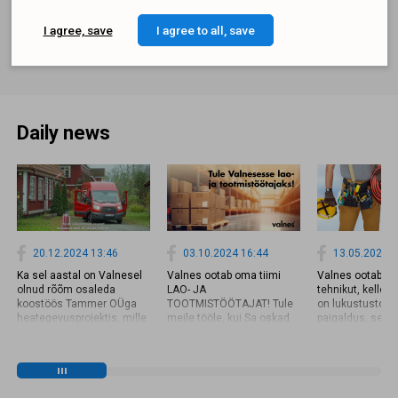
I agree to
Privacy Policy
and subscribe to the newsletter
I agree, save
I agree to all, save
SUBSCRIBE
Daily news
20.12.2024 13:46
03.10.2024 16:44
13.05.2024 1
Ka sel aastal on Valnesel
Valnes ootab oma tiimi
Valnes ootab om
olnud rõõm osaleda
LAO- JA
tehnikut, kelle 
koostöös Tammer OÜga
TOOTMISTÖÖTAJAT! Tule
on lukustustood
heategevusprojektis, mille
meile tööle, kui Sa oskad
paigaldus, seadi
raames sai paigaldatud
eesti keelt tööks vajalikul
hooldus. Loe läh
Sindi Gümnaasiumile
tasemel ja omad
ja kandideeri! 👇
tuletõkkeuksed. Valnes
varasemat kogemust lao-
https://www.val
varustas uued
või tootmistöös. Omalt
paigaldaja-hoold
tuletõkkeuksed
poolt pakume: ✔️ Häid