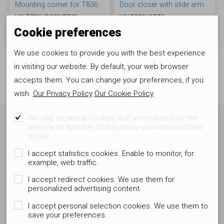
Mounting corner for T836
Door closer with slide arm
VALT836VCORNERSI
VALT836VABTA
11.72 €
80.60 €
Cookie preferences
We use cookies to provide you with the best experience
in visiting our website. By default, your web browser
accepts them. You can change your preferences, if you
wish.
Our Privacy Policy
Our Cookie Policy
We use technical cookies that are required for the
website to function. Compulsory cookies permitted
Subscribe to the newsletter and be
by law.
informed
I accept statistics cookies. Enable to monitor, for
Relevant and interesting information. Good offers. A click away.
example, web traffic.
I accept redirect cookies. We use them for
personalized advertising content.
I accept personal selection cookies. We use them to
save your preferences.