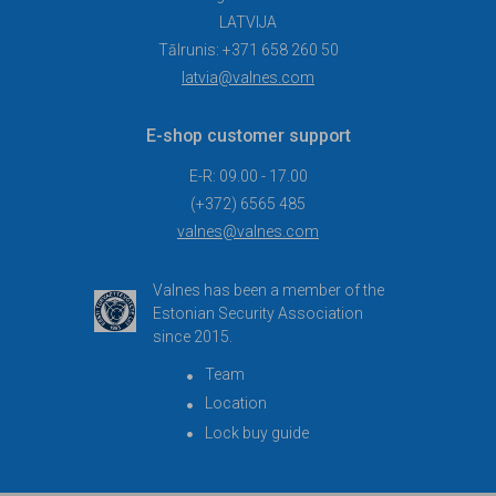
LATVIJA
Tālrunis: +371 658 260 50
latvia@valnes.com
E-shop customer support
E-R: 09.00 - 17.00
(+372) 6565 485
valnes@valnes.com
Valnes has been a member of the
Estonian Security Association
since 2015.
Team
Location
Lock buy guide