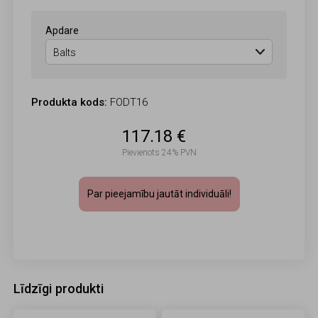
Apdare
Produkta kods:
FODT16
117.18 €
Pievienots 24% PVN
Par pieejamību jautāt individuāli!
Līdzīgi produkti