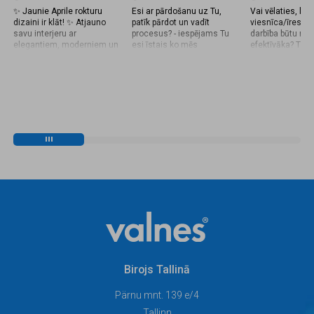
✨ Jaunie Aprile rokturu
Esi ar pārdošanu uz Tu,
Vai vēlaties, lai 
dizaini ir klāt! ✨ Atjauno
patīk pārdot un vadīt
viesnīca/īres dz
savu interjeru ar
procesus? - iespējams Tu
darbība būtu mo
elegantiem, moderniem un
esi īstais ko mēs
efektīvāka? Tā ir
kvalitatīviem Aprile
meklējam. Vairāk uzzini
automatizēta un
rokturiem. Jaunajā
šeit:
integrējama ar
kolekcijā – vēl
https://www.cvmarket.lv/pardosanas-
populārajām rez
izsmalcinātāki dizaini,
projektu-vaditajs-a-riga-
platformām, pi
aktuālākās krāsas un
valnes-as-1636942
Booking un Airbn
perfekta apdare, kas
Viesiem tiek ģen
papildinās gan klasisku,
individuāli pieej
gan mūsdienīgu interjeru.
kas darbojas tik
✔️ Mūsdienīgs dizains ✔️
noteiktos datum
Augstas kvalitātes
nodrošinot viņie
materiāli ✔️ Stilīgas
drošu piekļuvi J
apdares variācijas ✔️
viesnīcai vai īre
Piemēroti iekšdurvīm un
dzīvoklim. Pēc r
ārdurvīm 📩Papildus
nakšu beigām, 
informācijai droši zvaniet
automātiski ats
vai rakstiet: +371
tādējādi nav ne
65826050,
mainīt modus m
latvia@valnes.com.
Tas nozīmē, ka
jāuztraucas par
Birojs Tallinā
manuāliem uzl
vai drošības ris
tiek darīts auto
Pärnu mnt. 139 e/4
droši, parūpējoti
Tallinn