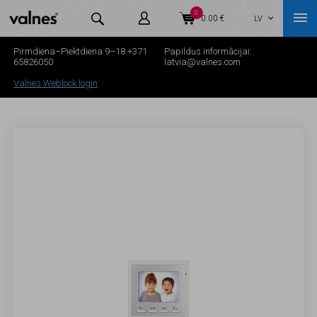
0



0.00 €
LV

Pirmdiena–Piektdiena 9–18
+371
Papildus informācijai:
65826050
latvia@valnes.com
Valnes Weblock login