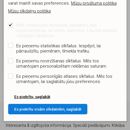
varat mainīt savas preferences.
Mūsu privātuma politika
Mūsu sīkdatņu politika
Mēs izmantojam tehniskās sīkdatnes, kas
nepieciešamas, lai vietne darbotos. Likumā atļautas
obligātas sīkdatnes.
4" iekšējais monitors
7" iekšējais monitors
Es pieņemu statistikas sīkfailus. Iespējot, lai
pārraudzītu, piemēram, tīmekļa trafiku.
FODT437D4
FODT47MGD7
96.72 €
147.56 €
Es pieņemu novirzīšanas sīkfailus. Mēs tos
izmantojam personalizētam reklāmas saturam.
Es pieņemu personīgās atlases sīkfailus. Mēs tos
izmantojam, lai saglabātu jūsu preferences.
Es piekrītu, saglabāt
Es piekrītu visām sīkdatnēm, saglabāt
Abonējiet jaunumus un esiet informēti
Interesanta & izglītojoša informācija. Speciāli piedāvājumi. Klikšķa