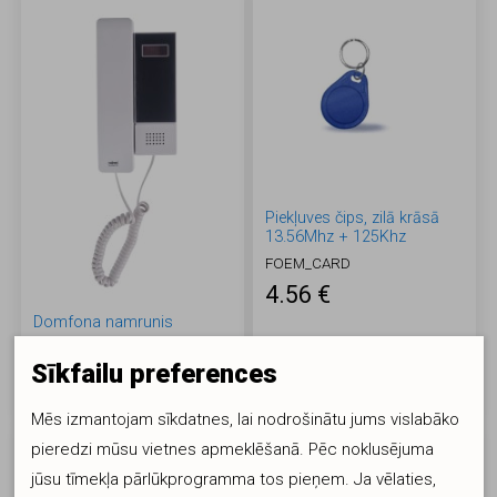
Piekļuves čips, zilā krāsā
13.56Mhz + 125Khz
FOEM_CARD
4.56 €
Domfona namrunis
FODTDJ4
Sīkfailu preferences
61.14 €
Mēs izmantojam sīkdatnes, lai nodrošinātu jums vislabāko
pieredzi mūsu vietnes apmeklēšanā. Pēc noklusējuma
jūsu tīmekļa pārlūkprogramma tos pieņem. Ja vēlaties,