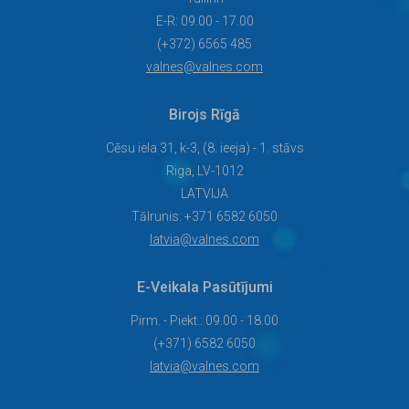
Jūsu un viesu k
Izvēlieties nāko
E-R: 09.00 - 17.00
risinājumu — dro
(+372) 6565 485
efektīvu un vien
Ja vēlaties uzzi
valnes@valnes.com
par sistēmas ie
saņemt papildu
informāciju – dr
Birojs Rīgā
vai rakstiet. Pa
un atbildēsim u
jautājumiem!
Cēsu iela 31, k-3, (8. ieeja) - 1. stāvs
Riga, LV-1012
LATVIJA
Tālrunis: +371 6582 6050
latvia@valnes.com
E-Veikala Pasūtījumi
Pirm. - Piekt.: 09.00 - 18.00
(+371) 6582 6050
latvia@valnes.com