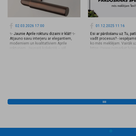
02.03.2026 17:00
01.12.2025 11:16
✨ Jaunie Aprile rokturu dizaini ir klāt! ✨
Esi ar pārdošanu uz Tu, pat
Atjauno savu interjeru ar elegantiem,
vadīt procesus? - iespējams
moderniem un kvalitatīviem Aprile
ko mēs meklējam. Vairāk uzz
rokturiem. Jaunajā kolekcijā – vēl
https://www.cvmarket.lv/p
izsmalcinātāki dizaini, aktuālākās
projektu-vaditajs-a-riga-val
krāsas un perfekta apdare, kas
1636942
papildinās gan klasisku, gan mūsdienīgu
interjeru. ✔️ Mūsdienīgs dizains ✔️
Augstas kvalitātes materiāli ✔️ Stilīgas
apdares variācijas ✔️ Piemēroti
iekšdurvīm un ārdurvīm 📩Papildus
informācijai droši zvaniet vai rakstiet:
+371 65826050, latvia@valnes.com.