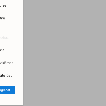
etnes
Ja
tņu
botos.
kļa
 reklāmas
ātu jūsu
aglabāt