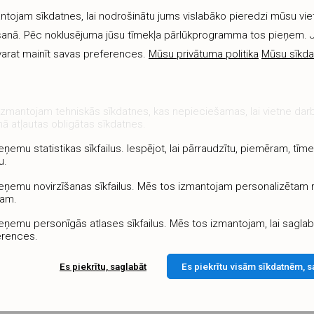
tojam sīkdatnes, lai nodrošinātu jums vislabāko pieredzi mūsu vi
anā. Pēc noklusējuma jūsu tīmekļa pārlūkprogramma tos pieņem. 
 varat mainīt savas preferences.
Mūsu privātuma politika
Mūsu sīkda
zmantojam tehniskās sīkdatnes, kas nepieciešamas, lai vietne dar
ā atļautas obligātas sīkdatnes.
eņemu statistikas sīkfailus. Iespējot, lai pārraudzītu, piemēram, tīme
munikācijas kabelis
u.
ēdzenei, 10mm
L5490_03006M
ieņemu novirzīšanas sīkfailus. Mēs tos izmantojam personalizētam
ram.
2.22 €
eņemu personīgās atlases sīkfailus. Mēs tos izmantojam, lai saglab
erences.
Es piekrītu, saglabāt
Es piekrītu visām sīkdatnēm, s