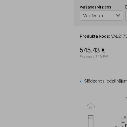
Vēršanas virziens
Produkta kods:
VAL2175
545.43 €
Pievienots 24% PVN
Slēdzenes iedziļināju