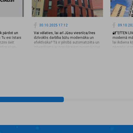
30.10.2025 17:12
09.10.20
īk pārdot un
Vai vēlaties, lai arī Jūsu viesnīca/īres
🔐“EfTEN LI
 Tu esi īstais
dzīvoklis darbība būtu modernāka un
modernā māj
ini šeit:
efektīvāka? Tā ir pilnībā automatizēta un
lai ikdiena 
ardosanas-
integrējama ar populārajām rezervācijas
pagraba, gan
nes-as-
platformām, piemēram, Booking un
aprīkotas a
Airbnb. Viesiem tiek ģenerēti individuāli
piekļuves si
pieejas kodi, kas darbojas tikai noteiktos
var atvērt ar
datumos, nodrošinot viņiem ērtu un
izmantojot s
drošu piekļuvi Jūsu viesnīcai vai īres
nav jāuztra
dzīvoklim. Pēc rezervēto nakšu beigām,
atslēgām va
kods automātiski atslēdzas, tādējādi
visa piekļuv
nav nepiciešams mainīt modus manuāli.
Katram iedzī
Tas nozīmē, ka Jums nav jāuztraucas
individuāla 
par manuāliem uzlabojumiem vai
un personīgu
drošības risku — viss tiek darīts
💡 Šis ir mo
automātiski un droši, parūpējoties arī par
apvieno ērtī
Jūsu un viesu komfortu. Izvēlieties
tieši tā, kā
nākotnes risinājumu — drošu, efektīvu
mājoklim. 📩
un vienkāršu! 📩 Ja vēlaties uzzināt
par sistēma
vairāk par sistēmas iespējām vai saņemt
papildu info
papildu informāciju – droši zvaniet vai
rakstiet. Pa
rakstiet. Pastāstīsim un atbildēsim uz
visiem jaut