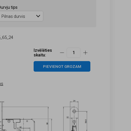
Durvju tips
_65_24
Izvēlēties
skaitu:
PIEVIENOT GROZAM
ms