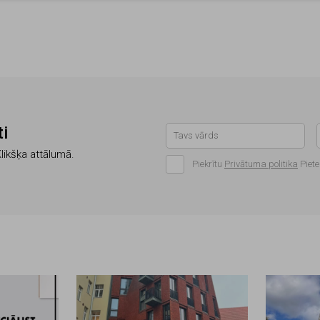
i
Klikšķa attālumā.
Piekrītu
Privātuma politika
Piete