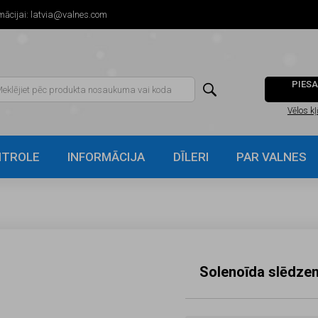
mācijai:
latvia@valnes.com
PIESA

Vēlos kļ
NTROLE
INFORMĀCIJA
DĪLERI
PAR VALNES
Solenoīda slēdze