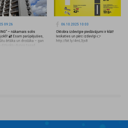
25 09:26
06.10.2025 10:03
VING” – nākamais solis
Oktobra izdevīgie piedāvājumi ir klāt!
oklī! 🔐 Esam parūpējušies,
Ieskaties un pērc izdevīgi 👉
kļūtu ērtāka un drošāka – gan
http://bit.ly/4mL3js8
 dzīvokļu durvis tagad
r Valnes WebLock viedo
stēmu. Tas nozīmē, ka durvis
 unikālu kodu vai telefonu,
peciālu lietotni. 🚪📱 Vairs
ucas par pazaudētām
i smagnējiem saišķiem –
e vienmēr ir Jūsu rokās!
votājam tiek nodrošināta
pieeja, kas garantē drošību
 kontroli pār savu mājokli.
derns risinājums, kas
bu, drošību un tehnoloģijas –
 jāizskatās mūsdienīgam
 Ja vēlaties uzzināt vairāk
s iespējām vai saņemt
rmāciju – droši zvaniet vai
stāstīsim un atbildēsim uz
ājumiem!