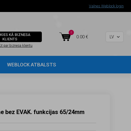
Valnes Weblock login
0

KIES KĀ BIZNESA
0.00 €
LV

KLIENTS
ūt par biznesa klientu
WEBLOCK ATBALSTS
ne bez EVAK. funkcijas 65/24mm