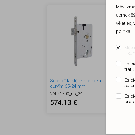
Mēs izman
apmeklēš
vēlaties,
politika
Mēs i
Likum
Es pi
Ko
trafik
sl
VA
Es p
Solenoīda slēdzene koka
satu
durvīm 65/24 mm
6
VAL21700_65_24
Es pi
574.13 €
pref