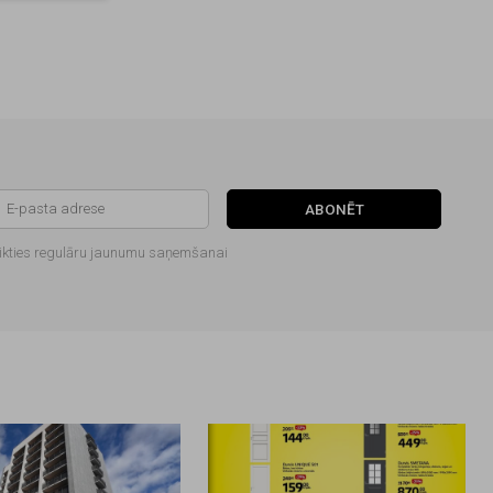
ABONĒT
ikties regulāru jaunumu saņemšanai