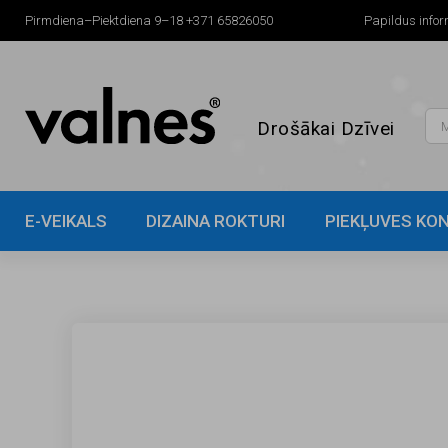
Pirmdiena–Piektdiena 9–18
+371 65826050
Papildus infor
Drošākai Dzīvei
E-VEIKALS
DIZAINA ROKTURI
PIEKĻUVES KO