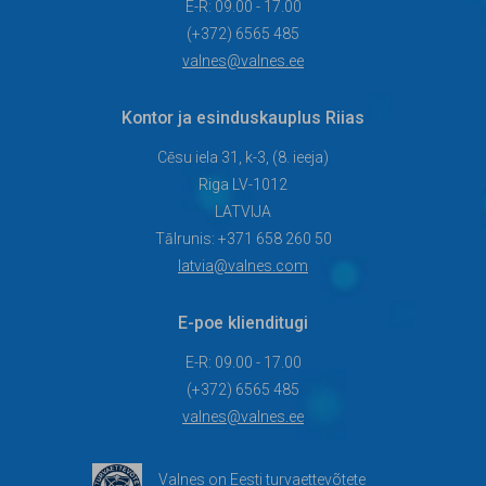
E-R: 09.00 - 17.00
(+372) 6565 485
valnes@valnes.ee
Kontor ja esinduskauplus Riias
Cēsu iela 31, k-3, (8. ieeja)
Riga LV-1012
LATVIJA
Tālrunis: +371 658 260 50
latvia@valnes.com
E-poe klienditugi
E-R: 09.00 - 17.00
(+372) 6565 485
valnes@valnes.ee
Valnes on Eesti turvaettevõtete