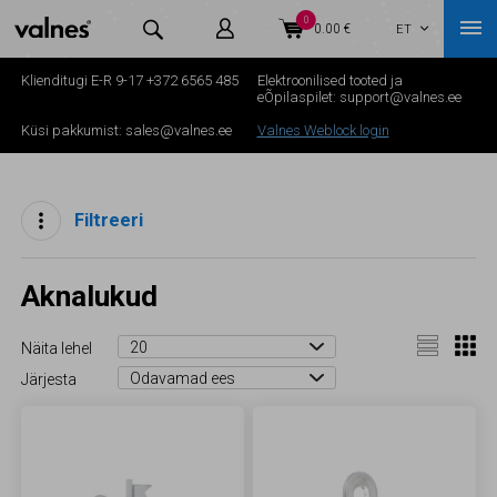
0



0.00 €
ET

Klienditugi E-R 9-17
+372 6565 485
Elektroonilised tooted ja
eÕpilaspilet:
support@valnes.ee
Küsi pakkumist:
sales@valnes.ee
Valnes Weblock login
Filtreeri
Aknalukud
Näita lehel
Järjesta