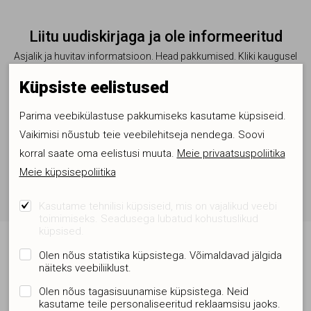
Liitu uudiskirjaga ja ole informeeritud
Asjalik ja huvitav informatsioon. Head pakkumised. Kliki kaugusel
Küpsiste eelistused
Parima veebikülastuse pakkumiseks kasutame küpsiseid.
Vaikimisi nõustub teie veebilehitseja nendega. Soovi
Nõustun
privaatustingimustega
ja liitun uudiskirjaga
korral saate oma eelistusi muuta.
Meie privaatsuspoliitika
Meie küpsisepoliitika
LIITUN UUDISKIRJAGA
Kasutame tehnilisi küpsiseid, mis on vajalikud veebi
toimimiseks. Seadusega lubatud kohustuslikud
küpsised.
Päevakajalist
Olen nõus statistika küpsistega. Võimaldavad jälgida
näiteks veebiliiklust.
Olen nõus tagasisuunamise küpsistega. Neid
kasutame teile personaliseeritud reklaamsisu jaoks.