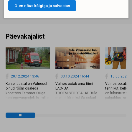
Olen nõus kõigiga ja salvestan
LIITUN UUDISKIRJAGA
Päevakajalist
20.12.2024 13:46
03.10.2024 16:44
13.05.2024 1
Ka sel aastal on Valnesel
Valnes ootab oma tiimi
Valnes ootab om
olnud rõõm osaleda
LAO- JA
tehnikut, kelle 
koostöös Tammer OÜga
TOOTMISTÖÖTAJAT! Tule
on lukustustood
heategevusprojektis, mille
meile tööle, kui Sa oskad
paigaldus, seadi
raames sai paigaldatud
eesti keelt tööks vajalikul
hooldus. Loe läh
Sindi Gümnaasiumile
tasemel ja omad
ja kandideeri! 👇
tuletõkkeuksed. Valnes
varasemat kogemust lao-
https://www.val
varustas uued
või tootmistöös. Omalt
paigaldaja-hoold
tuletõkkeuksed
poolt pakume: ✔️ Häid
evakuatsioonilukkude,
töötingimusi ✔️
ukselinkide ja sulguritega.
Mitmekesist tööd ✔️