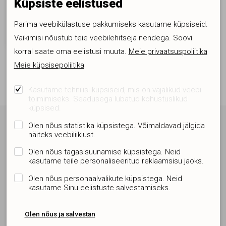
Küpsiste eelistused
Uksesulgur liugvarrega
VALT836VABTA
Parima veebikülastuse pakkumiseks kasutame küpsiseid.
80.60 €
Vaikimisi nõustub teie veebilehitseja nendega. Soovi
korral saate oma eelistusi muuta.
Meie privaatsuspoliitika
Meie küpsisepoliitika
Kasutame tehnilisi küpsiseid, mis on vajalikud veebi
toimimiseks. Seadusega lubatud kohustuslikud
küpsised.
Olen nõus statistika küpsistega. Võimaldavad jälgida
Liitu uudiskirjaga ja ole informeeritud
näiteks veebiliiklust.
Asjalik ja huvitav informatsioon. Head pakkumised. Kliki kaugusel
Olen nõus tagasisuunamise küpsistega. Neid
kasutame teile personaliseeritud reklaamsisu jaoks.
Olen nõus personaalvalikute küpsistega. Neid
kasutame Sinu eelistuste salvestamiseks.
Olen nõus ja salvestan
Nõustun
privaatustingimustega
ja liitun uudiskirjaga