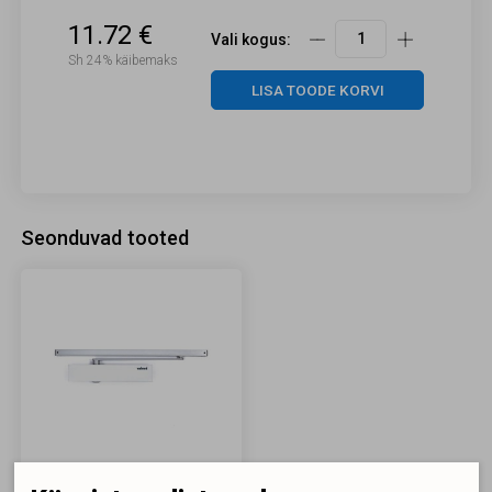
11.72 €
Vali kogus:
Sh 24% käibemaks
LISA TOODE KORVI
Seonduvad tooted