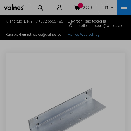
0



0.00 €
ET

Klienditugi E-R 9-17
+372 6565 485
Elektroonilised tooted ja
eÕpilaspilet:
support@valnes.ee
Küsi pakkumist:
sales@valnes.ee
Valnes Weblock login