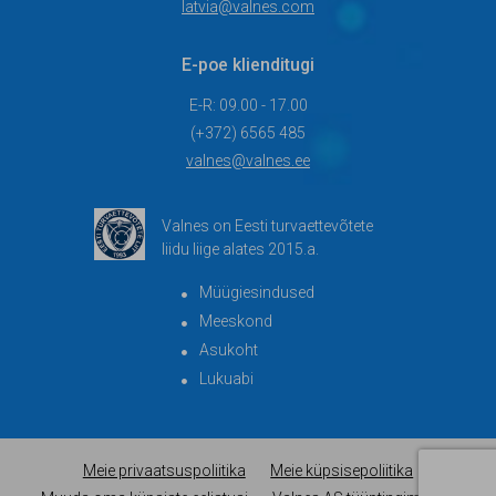
latvia@valnes.com
E-poe klienditugi
E-R: 09.00 - 17.00
(+372) 6565 485
valnes@valnes.ee
Valnes on Eesti turvaettevõtete
liidu liige alates 2015.a.
Müügiesindused
Meeskond
Asukoht
Lukuabi
Meie privaatsuspoliitika
Meie küpsisepoliitika