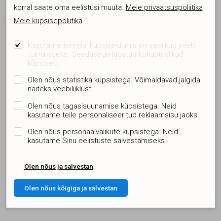
Seonduvad tooted
korral saate oma eelistusi muuta.
Meie privaatsuspoliitika
Meie küpsisepoliitika
Kasutame tehnilisi küpsiseid, mis on vajalikud veebi
toimimiseks. Seadusega lubatud kohustuslikud
küpsised.
Olen nõus statistika küpsistega. Võimaldavad jälgida
näiteks veebiliiklust.
Olen nõus tagasisuunamise küpsistega. Neid
kasutame teile personaliseeritud reklaamsisu jaoks.
HUB WebLock Shield BT5
Olen nõus personaalvalikute küpsistega. Neid
plastkarbis valge
kasutame Sinu eelistuste salvestamiseks.
188x65x23 toiteplokiga WIFI
EL.WEBHUB_002
195.30 €
Olen nõus ja salvestan
Olen nõus kõigiga ja salvestan