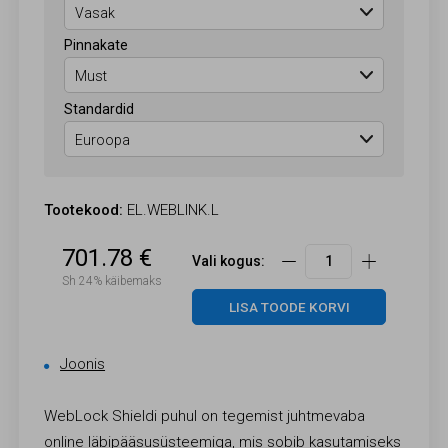
Pinnakate
Standardid
Tootekood:
EL.WEBLINK.L
701.78 €
Vali kogus:
Sh 24% käibemaks
LISA TOODE KORVI
Joonis
WebLock Shieldi puhul on tegemist juhtmevaba
online läbipääsusüsteemiga, mis sobib kasutamiseks