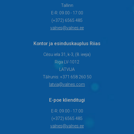
4f05-a031-5c735fe6142a
Tallinn
E-R: 09.00 - 17.00
(+372) 6565 485
valnes@valnes.ee
Kontor ja esinduskauplus Riias
Cēsu iela 31, k-3, (8. ieeja)
Riga LV-1012
LATVIJA
Tālrunis: +371 658 260 50
latvia@valnes.com
E-poe klienditugi
E-R: 09.00 - 17.00
(+372) 6565 485
valnes@valnes.ee