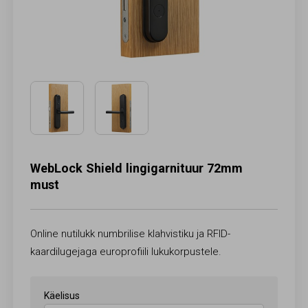
WebLock Shield lingigarnituur 72mm
must
Online nutilukk numbrilise klahvistiku ja RFID-
kaardilugejaga europrofiili lukukorpustele.
Käelisus