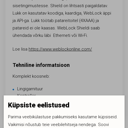
sisetingimustesse. Shield on lihtsasti paigaldatav.
Lukk on kasutatav koodiga, kaardiga, WebLock äppi
ja API-ga. Lukk töötab patareitoitel (4XAAA) ja
patareid ei ole kaasas. WebLock Shieldi saab
ühendada võrku läbi Etherneti või Wi-Fi.
Loe lisa
https://www.weblockonline.com/
Tehniline informatsioon
Komplekt koosneb:
Lingigarnituur
Kontroller
Magnetkontakt
Küpsiste eelistused
Parima veebikülastuse pakkumiseks kasutame küpsiseid.
Vaikimisi nõustub teie veebilehitseja nendega. Soovi