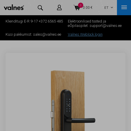
0



0.00 €
ET

Klienditugi E-R 9-17
+372 6565 485
Elektroonilised tooted ja
eÕpilaspilet:
support@valnes.ee
Küsi pakkumist:
sales@valnes.ee
Valnes Weblock login