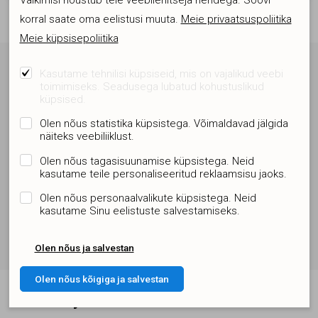
Vaikimisi nõustub teie veebilehitseja nendega. Soovi
korral saate oma eelistusi muuta.
Meie privaatsuspoliitika
Meie küpsisepoliitika
Kasutame tehnilisi küpsiseid, mis on vajalikud veebi
Liitu uudiskirjaga ja ole informeeritud
toimimiseks. Seadusega lubatud kohustuslikud
küpsised.
Asjalik ja huvitav informatsioon. Head pakkumised. Kliki kaugusel
Olen nõus statistika küpsistega. Võimaldavad jälgida
näiteks veebiliiklust.
Olen nõus tagasisuunamise küpsistega. Neid
kasutame teile personaliseeritud reklaamsisu jaoks.
Olen nõus personaalvalikute küpsistega. Neid
Nõustun
privaatustingimustega
ja liitun uudiskirjaga
kasutame Sinu eelistuste salvestamiseks.
LIITUN UUDISKIRJAGA
Olen nõus ja salvestan
Olen nõus kõigiga ja salvestan
Päevakajalist