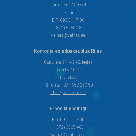
Soovime anda oma
as/lao-ja-tootmistootaja?
Pärnu mnt. 139 e/4
panuse laste ja noorte tur...
searchId=367c2731-e100-
4f05-a031-5c735fe6142a
Tallinn
E-R: 09.00 - 17.00
(+372) 6565 485
valnes@valnes.ee
Kontor ja esinduskauplus Riias
Cēsu iela 31, k-3, (8. ieeja)
Riga LV-1012
LATVIJA
Tālrunis: +371 658 260 50
latvia@valnes.com
E-poe klienditugi
E-R: 09.00 - 17.00
(+372) 6565 485
valnes@valnes.ee