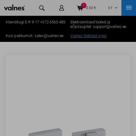
0



0.00 €
ET

Klienditugi E-R 9-17
+372 6565 485
Elektroonilised tooted ja
eÕpilaspilet:
support@valnes.ee
Küsi pakkumist:
sales@valnes.ee
Valnes Weblock login