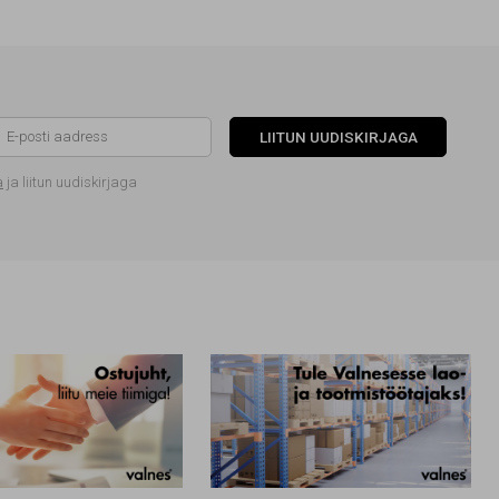
LIITUN UUDISKIRJAGA
a
ja liitun uudiskirjaga