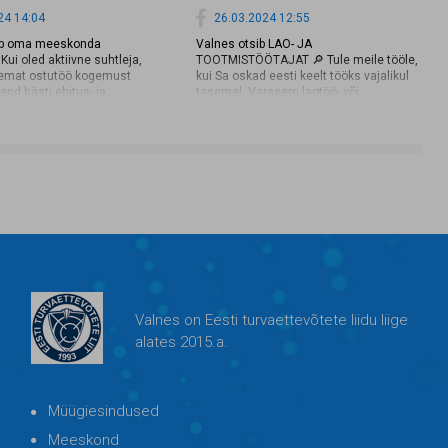
24 14:04
26.03.2024 12:55
ab oma meeskonda
Valnes otsib LAO- JA
ui oled aktiivne suhtleja,
TOOTMISTÖÖTAJAT 🔎 Tule meile tööle,
emat ostutöö kogemust
kui Sa oskad eesti keelt tööks vajalikul
end hästi ehitus- ja
tasemel. Varasem laotöö- või
onnas, siis kandideeri kohe
tootmistöökogemus tuleb kasuks.
Pakume Sulle: ✔️ häid töötingimusi ✔️
ee/et/vacancy/1166622/valnes-
mitmekesist tööd ✔️ väljaõpet Loe lisaks
?searchId=f4be58e4-5aa7-
ja kandideeri juba täna!
c333c954ca2d
https://cv.ee/et/vacancy/1166577/valnes-
as/lao-ja-tootmistootaja?
searchId=ade4c433-5a7d-4c3a-ab45-
fc54213e3497
Valnes on Eesti turvaettevõtete liidu liige
alates 2015.a.
Müügiesindused
Meeskond