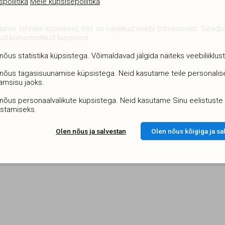
poliitika
Meie küpsisepoliitika
ame tehnilisi küpsiseid, mis on vajalikud veebi toimimiseks. Sead
ud kohustuslikud küpsised.
nõus statistika küpsistega. Võimaldavad jälgida näiteks veebiliiklust
 nõus tagasisuunamise küpsistega. Neid kasutame teile personalis
amsisu jaoks.
nõus personaalvalikute küpsistega. Neid kasutame Sinu eelistuste
estamiseks.
Olen nõus ja salvestan
Olen nõus kõigiga ja sa