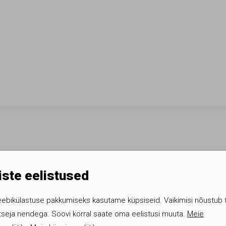
ste eelistused
eebikülastuse pakkumiseks kasutame küpsiseid. Vaikimisi nõustub 
tseja nendega. Soovi korral saate oma eelistusi muuta.
Meie