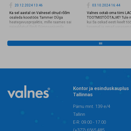
20.12.2024 13:46
03.10.2024 16:44
Ka sel aastal on Valnesel olnud rõõm
Valnes ootab oma tiimi LA
osaleda koostöös Tammer OÜga
TOOTMISTÖÖTAJAT! Tule me
heategevusprojektis, mille raames sai
kui Sa oskad eesti keelt töö
paigaldatud Sindi Gümnaasiumile
tasemel ja omad varasem
tuletõkkeuksed. Valnes varustas uued
lao- või tootmistöös. Omalt
tuletõkkeuksed evakuatsioonilukkude,
pakume: ✔️ Häid töötingimu
ukselinkide ja sulguritega. Vaata
Mitmekesist tööd ✔️
lähemalt uste uuenduslugu siit 👇
Konkurentsivõimelist tööta
https://www.youtube.com/watch?
1500 EUR kuus ✔️ Väljaõpet
v=Sh_zkZRCe3Y. Tammeri üheks
Sporditoetust ✔️ Tööandja
põhiväärtuseks on turvalisus ning
tervisekindlustust ✔️ Tasu
ettevõtte missiooniks muuta oma
Loe lisaks ja kandideeri ju
ustega maailma ohutumaks paigaks.
https://cv.ee/et/vacancy/
Soovime anda oma panuse laste ja
as/lao-ja-tootmistootaja?
noorte tur...
searchId=367c2731-e100-4
5c735fe6142a
Kontor ja esinduskauplus
Tallinnas
Pärnu mnt. 139 e/4
Tallinn
E-R: 09.00 - 17.00
(+372) 6565 485