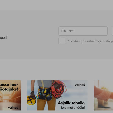
d
gusel
Nõustun
privaatustingimusteg