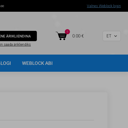
.ee
Valnes Weblock login
0

0.00 €
ET
ENE ÄRIKLIENDINA

in saada ärikliendiks
BLOGI
WEBLOCK ABI