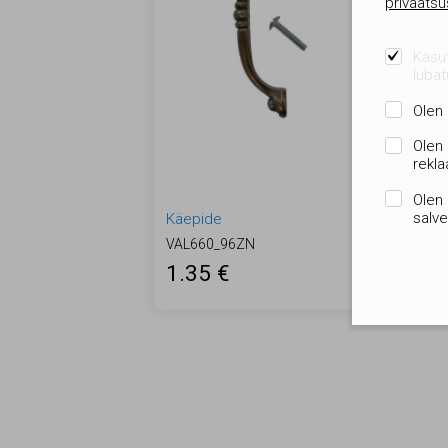
privaatsus
Kasut
lubat
Olen 
Olen
rekla
Olen 
salv
Käepide
VAL660_96ZN
1.35 €