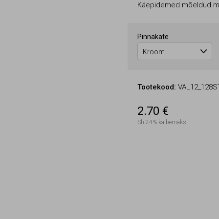
Käepidemed mõeldud mö
Pinnakate
Tootekood:
VAL12_128S
2.70 €
Sh 24% käibemaks