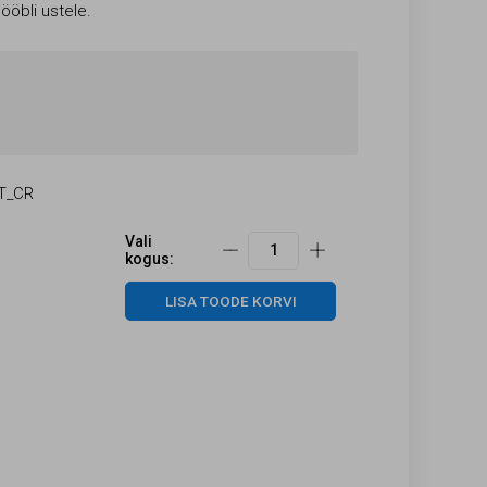
öbli ustele.
T_CR
Vali
kogus:
LISA TOODE KORVI