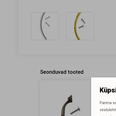
Seonduvad tooted
Küpsi
Parima v
veebilehi