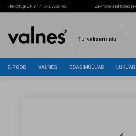
Klienditugi E-R 9-17
+372 6565 485
Elektroonilised tooted ja
Turvalisem elu
E-POOD
VALNES
EDASIMÜÜJAD
LUKUAB