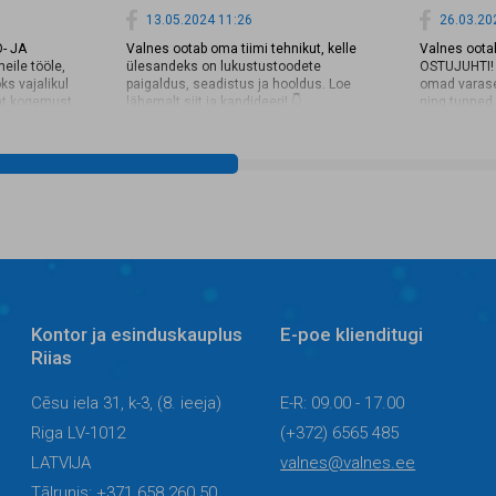
13.05.2024 11:26
26.03.20
O- JA
Valnes ootab oma tiimi tehnikut, kelle
Valnes oot
ile tööle,
ülesandeks on lukustustoodete
OSTUJUHTI! K
ks vajalikul
paigaldus, seadistus ja hooldus. Loe
omad varas
at kogemust
lähemalt siit ja kandideeri! 👇
ning tunned 
 poolt
https://www.valnes.ee/et/lukustustoodete-
tehnikavaldk
si ✔️
paigaldaja-hooldaja
👉
https://cv.
su: alates
as/ostujuht
 ✔️
4749-851e-
ta lõunasööki
ba täna! 👉
1268845/valnes-
f05-a031-
Kontor ja esinduskauplus
E-poe klienditugi
Riias
Cēsu iela 31, k-3, (8. ieeja)
E-R: 09.00 - 17.00
Riga LV-1012
(+372) 6565 485
LATVIJA
valnes@valnes.ee
Tālrunis: +371 658 260 50